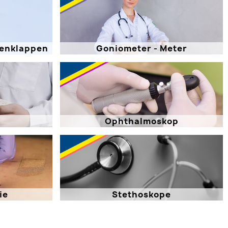
genklappen
Goniometer - Meter
Ophthalmoskop
ie
Stethoskope