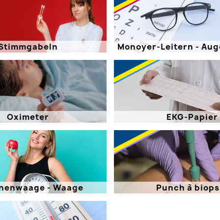
Stimmgabeln
Monoyer-Leitern - Au
Oximeter
EKG-Papier
nenwaage - Waage
Punch à biops