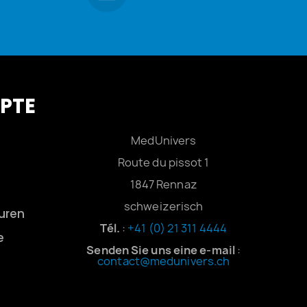
PTE
MedUnivers
n
Route du pissot 1
1847 Rennaz
schweizerisch
uren
Tél.
:
+41 (0) 21 311 4444
e
Senden Sie uns eine
e-mail
:
contact@medunivers.ch