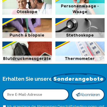
Personenwaage -
Otoskope
Waage
Punch à biopsie
Stethoskope
Blutdruckmessgeräte
Thermometer
Erhalten Sie unsere
Sonderangebote
Abonnieren
Ich akzeptiere die Allgemeinen Geschäftsbedingungen und