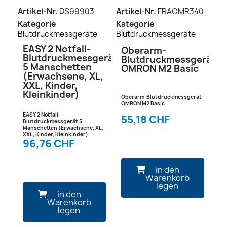
Artikel-Nr.
DS99903
Artikel-Nr.
FRAOMR340
Kategorie
Kategorie
Blutdruckmessgeräte
Blutdruckmessgeräte
EASY 2 Notfall-
Oberarm-
Blutdruckmessgerät
Blutdruckmessgerät
5 Manschetten
OMRON M2 Basic
(Erwachsene, XL,
XXL, Kinder,
Kleinkinder)
Oberarm-Blutdruckmessgerät
OMRON M2 Basic
EASY 2 Notfall-
55,18 CHF
Blutdruckmessgerät 5
Manschetten (Erwachsene, XL,
XXL, Kinder, Kleinkinder)
96,76 CHF
in den
Warenkorb
legen
in den
Warenkorb
legen