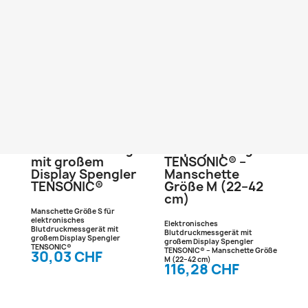
Artikel-Nr.
527462
Artikel-Nr.
527500
Kategorie
Kategorie
Blutdruckmessgeräte
Blutdruckmessgeräte
Manschette
Elektronisches
Größe S für
Blutdruckmessgerät
elektronisches
mit großem
Blutdruckmessgerät
Display Spengler
mit großem
TENSONIC® –
Display Spengler
Manschette
TENSONIC®
Größe M (22–42
cm)
Manschette Größe S für
elektronisches
Elektronisches
Blutdruckmessgerät mit
Blutdruckmessgerät mit
großem Display Spengler
großem Display Spengler
TENSONIC®
TENSONIC® – Manschette Größe
30,03 CHF
M (22–42 cm)
116,28 CHF