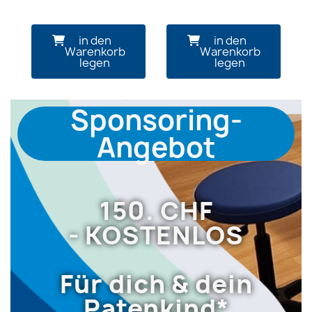
in den
in den
Warenkorb
Warenkorb
legen
legen
Sponsoring-
Angebot
150. CHF
-
KOSTENLOS
Für dich & dein
Patenkind*