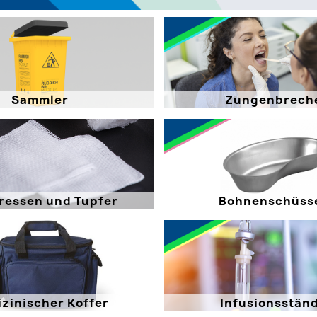
Sammler
Zungenbrech
essen und Tupfer
Bohnenschüss
zinischer Koffer
Infusionsstän