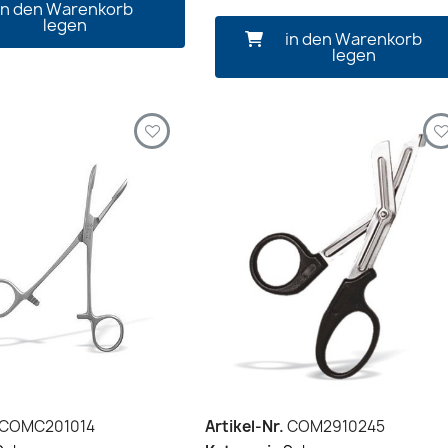
in den Warenkorb
legen
in den Warenkorb
legen
COMC201014
Artikel-Nr.
COM2910245