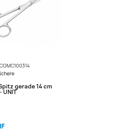
COMC100314
Schere
Spitz gerade 14 cm
- UNIT
HF