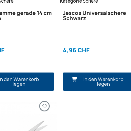
Schere
Kategorie
Schere
emme gerade 14 cm
Jescos Universalschere
n
Schwarz
HF
4,96 CHF
in den Warenkorb
in den Warenkorb
legen
legen