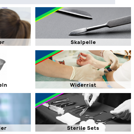
er
Skalpelle
eln
Widerrist
der
Sterile Sets