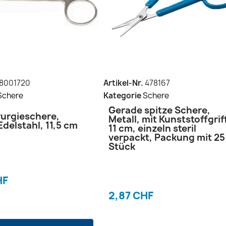
8001720
Artikel-Nr.
478167
Schere
Kategorie
Schere
Gerade spitze Schere,
rurgieschere,
Metall, mit Kunststoffgrif
 Edelstahl, 11,5 cm
11 cm, einzeln steril
verpackt, Packung mit 25
Stück
HF
2,87 CHF