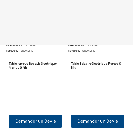
Référence
DEV-TF1-3930
Référence
DEV-TF1-3920
Catégorie
Franco & Fils
Catégorie
Franco & Fils
Table longue Bobath électrique
Table Bobath électrique Franco &
Franco & Fils
Fils
Demander un Devis
Demander un Devis